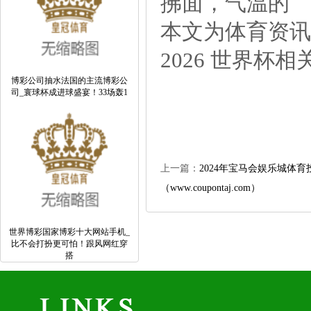
拂面，气温的
本文为体育资讯
2026世界杯相
博彩公司抽水法国的主流博彩公
司_寰球杯成进球盛宴！33场轰1
上一篇：
2024年宝马会娱乐城体
（www.coupontaj.com）
世界博彩国家博彩十大网站手机_
比不会打扮更可怕！跟风网红穿
搭