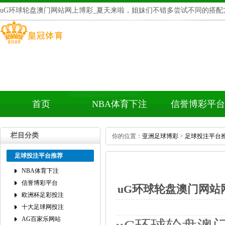
uG环球轮盘澳门网站网上博彩_夏天来啦，姐妹们不错多尝试不同的搭
首页
NBA体育下注
信誉博彩平台
体育投注
百家乐网站
体育平台排名
栏目分类
你的位置：
亚洲足球博彩
>
足球投注平台
足球投注平台推荐
NBA体育下注
信誉博彩平台
uG环球轮盘澳门网
欧洲杯足彩投注
十大足球网投注
AG百家乐网站