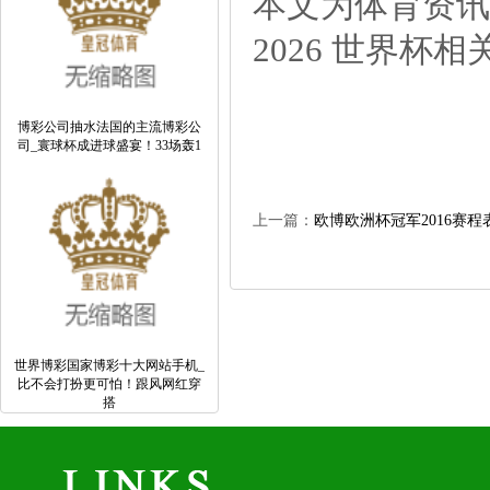
本文为体育资讯
2026世界杯相
博彩公司抽水法国的主流博彩公
司_寰球杯成进球盛宴！33场轰1
上一篇：
欧博欧洲杯冠军2016赛程表（ww
世界博彩国家博彩十大网站手机_
比不会打扮更可怕！跟风网红穿
搭