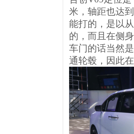
米，轴距也达到
能打的，是以从
的，而且在侧身
车门的话当然是
通轮毂，因此在