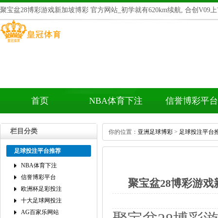
聚宝盆28博彩游戏新加坡博彩官方网站_初学就有620km续航,合创V09上
首页
NBA体育下注
信誉博彩平台
体育投注
百家乐网站
体育平台排名
栏目分类
你的位置：
亚洲足球博彩
>
足球投注平台
足球投注平台推荐
NBA体育下注
信誉博彩平台
聚宝盆28博彩游戏
欧洲杯足彩投注
十大足球网投注
AG百家乐网站