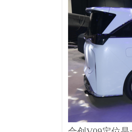
合创V09定位是