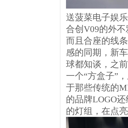
送菠菜电子娱乐
合创V09的外
而且合座的线条
感的同期，新车
球都知谈，之前
一个“方盒子”
于那些传统的M
的品牌LOGO
的灯组，在点亮