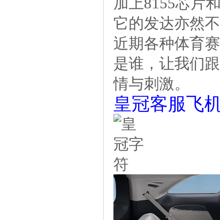
加上8155芯
它的发达亦然不
近期各种体育赛
是谁，让我们跟
情与刺激。
皇冠客服飞机：