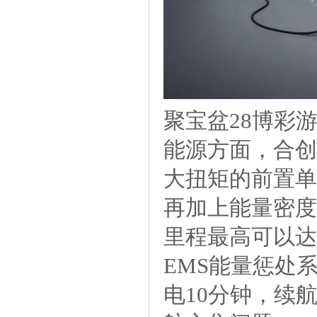
聚宝盆28博彩
能源方面，合创V
大扭矩的前置单
再加上能量密度
里程最高可以达到
EMS能量惩处
电10分钟，续