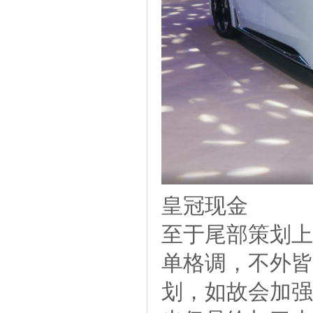
皇冠现金
至于尾部策划上
单格调，不外皆
划，如故会加强