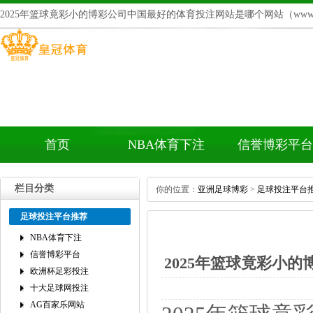
2025年篮球竟彩小的博彩公司中国最好的体育投注网站是哪个网站（www.bettin
首页
NBA体育下注
信誉博彩平台
体育投注
百家乐网站
体育平台排名
栏目分类
你的位置：
亚洲足球博彩
>
足球投注平台
足球投注平台推荐
NBA体育下注
信誉博彩平台
2025年篮球竟彩小的博
欧洲杯足彩投注
十大足球网投注
AG百家乐网站