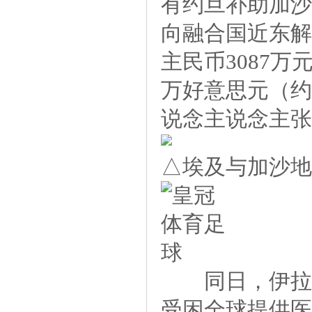
有约旦补助加沙
向融合国近东解
主民币3087
万好意思元（约
说念主说念主张
△埃及与加沙地
同日，伊拉克
受困全球提供医