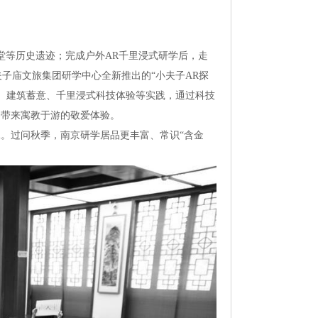
堂等历史遗迹；完成户外AR千里浸式研学后，走
子庙文旅集团研学中心全新推出的“小夫子AR探
、建筑蓄意、千里浸式科技体验等实践，通过科技
客带来寓教于游的敬爱体验。
脉。过问秋季，南京研学居品更丰富、常识“含金