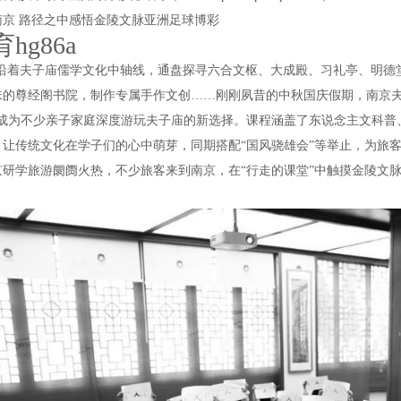
南京路径之中感悟金陵文脉亚洲足球博彩
hg86a
，沿着夫子庙儒学文化中轴线，通盘探寻六合文枢、大成殿、习礼亭、明德
味的尊经阁书院，制作专属手作文创……刚刚夙昔的中秋国庆假期，南京夫
程成为不少亲子家庭深度游玩夫子庙的新选择。课程涵盖了东说念主文科普
，让传统文化在学子们的心中萌芽，同期搭配“国风骁雄会”等举止，为旅
京研学旅游阛阓火热，不少旅客来到南京，在“行走的课堂”中触摸金陵文