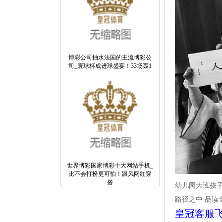
博彩公司抽水法国的主流博彩公
司_寰球杯成进球盛宴！33场轰1
世界博彩国家博彩十大网站手机_
比不会打扮更可怕！跟风网红穿
搭
幼儿园大班孩
路径之中品读
皇冠客服飞机