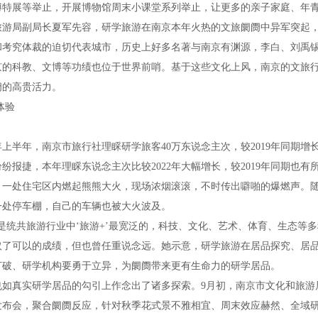
博特展等举止，开展博物馆周末小课堂系列举止，让更多的亲子家庭、年
旅游局副局长夏军先容，研学旅游在南京本年火热的文旅阛阓中异军突起
和考究体裁的迫切代表城市，历史上好多名著与南京有渊源，李白、刘禹
京的科教、文博等功绩也位于世界前哨。基于这些文化上风，南京的文旅
阓的高贵活力。
体验
上半年，南京市旅行社理睬研学旅客40万东说念主次，较2019年同期增
纷报捷，本年理睬东说念主次比较2022年大幅增长，较2019年同期也
，一处住宅区内燃起熊熊大火，现场浓烟滚滚，不时传出噼啪的爆燃声。
一处停车棚，自己的车辆也被大火波及。
是统共旅游行业中‘旅游+’最宽泛的，科技、文化、艺术、体育、生态等
取了可以的成绩，但也曾任重说念远。她示意，研学旅游在居品探究、居
打破、研学机构要勇于立异，为阛阓带来更有生命力的研学居品。
如真实研学居品的勾引上作念出了诸多探索。9月初，南京市文化和旅游局举
发布会，聚合阛阓反应，针对秋季花式景不雅相宜、周末效应赫然、全域研