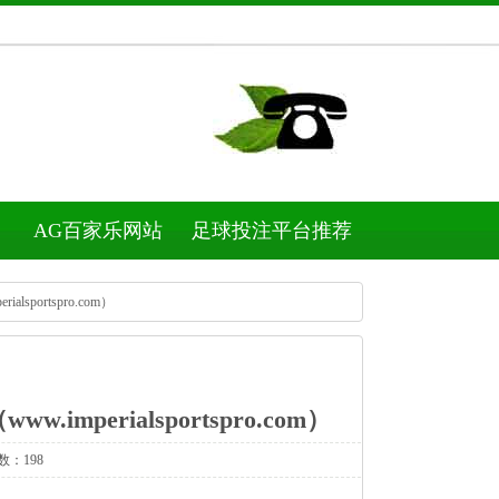
AG百家乐网站
足球投注平台推荐
portspro.com）
perialsportspro.com）
数：198