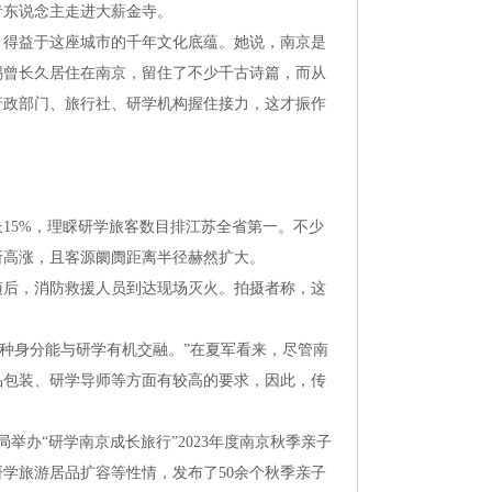
青东说念主走进大薪金寺。
，得益于这座城市的千年文化底蕴。她说，南京是
锡曾长久居住在南京，留住了不少千古诗篇，而从
行政部门、旅行社、研学机构握住接力，这才振作
长15%，理睬研学旅客数目排江苏全省第一。不少
有所高涨，且客源阛阓距离半径赫然扩大。
随后，消防救援人员到达现场灭火。拍摄者称，这
多种身分能与研学有机交融。”在夏军看来，尽管南
品包装、研学导师等方面有较高的要求，因此，传
办“研学南京成长旅行”2023年度南京秋季亲子
学旅游居品扩容等性情，发布了50余个秋季亲子