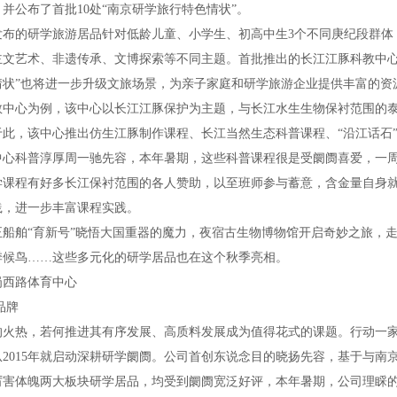
并公布了首批10处“南京研学旅行特色情状”。
布的研学旅游居品针对低龄儿童、小学生、初高中生3个不同庚纪段群体，细
主文艺术、非遗传承、文博探索等不同主题。首批推出的长江江豚科教中心
情状”也将进一步升级文旅场景，为亲子家庭和研学旅游企业提供丰富的资
教中心为例，该中心以长江江豚保护为主题，与长江水生生物保衬范围的
于此，该中心推出仿生江豚制作课程、长江当然生态科普课程、“沿江话石
心科普淳厚周一驰先容，本年暑期，这些科普课程很是受阛阓喜爱，一周要
学课程有好多长江保衬范围的各人赞助，以至班师参与蓄意，含金量自身
践，进一步丰富课程实践。
正船舶“育新号”晓悟大国重器的魔力，夜宿古生物博物馆开启奇妙之旅，
季候鸟……这些多元化的研学居品也在这个秋季亮相。
岗西路体育中心
品牌
的火热，若何推进其有序发展、高质料发展成为值得花式的课题。行动一
2015年就启动深耕研学阛阓。公司首创东说念目的晓扬先容，基于与南
害体魄两大板块研学居品，均受到阛阓宽泛好评，本年暑期，公司理睬的研学