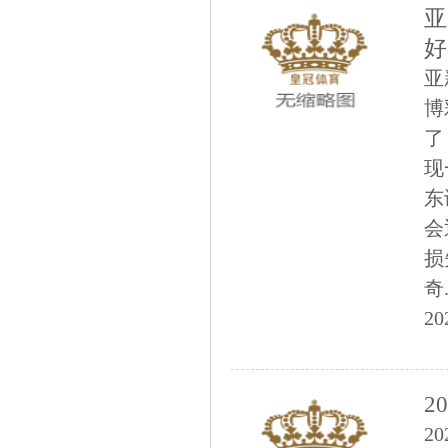
亚
好
亚
博
了
现
东
会
损
奇..
20
2
2