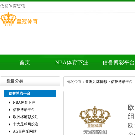
信誉体育资讯
首页
NBA体育下注
信誉博彩平台
体育投注
百家乐网站
体育平台排名
栏目分类
你的位置：
亚洲足球博彩
>
信誉博彩平台
信誉博彩平台
NBA体育下注
欧
信誉博彩平台
组
欧洲杯足彩投注
十大足球网投注
欧
AG百家乐网站
至