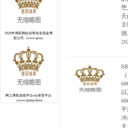
堕
天
主
德..
2026年博彩网站信誉排名现金博
彩公司（www.qixya.
20
6
（w
6
以
网上博彩游戏平台sdy体育平台
6
（www.jimmychoos
平
冲
天