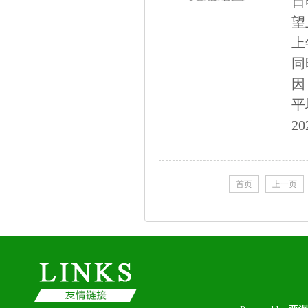
日
望
上
同
因
平
20
首页
上一页