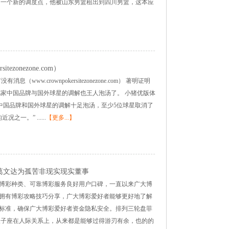
一个新的调度点，他被山东男篮租出到四川男篮，这本应
ezonezone.com）
有没有消息（www.crownpokersitezonezone.com）著明证明
。几家中国品牌与国外球星的调解也王人泡汤了。小猪优版体
中国品牌和国外球星的调解十足泡汤，至少5位球星取消了
一。”......
【更多...】
委任葛文达为孤苦非现实现实董事
博彩种类、可靠博彩服务良好用户口碑，一直以来广大博
拥有博彩攻略技巧分享，广大博彩爱好者能够更好地了解
标准，确保广大博彩爱好者资金隐私安全。排列三轮盘菲
子座在人际关系上，从来都是能够过得游刃有余，也的的