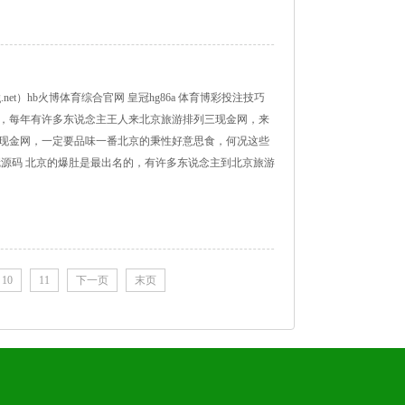
g.net）hb火博体育综合官网皇冠hg86a体育博彩投注技巧
，每年有许多东说念主王人来北京旅游排列三现金网，来
现金网，一定要品味一番北京的秉性好意思食，何况这些
冠源码北京的爆肚是最出名的，有许多东说念主到北京旅游
10
11
下一页
末页