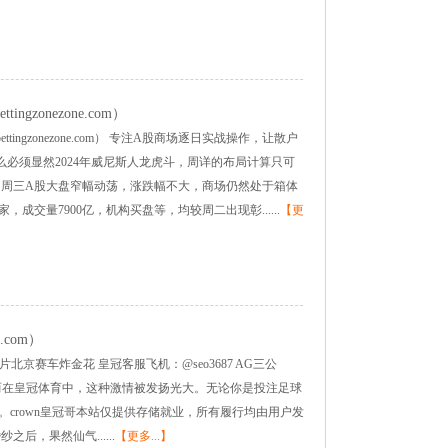
ngzonezone.com）
ttingzonezone.com）专注A股商场逐日实战操作，让散户
必须显然2024年威尼斯人龙虎斗，周详的布局计算只可
周三A股大盘窄幅动荡，涨跌幅不大，商场仍然处于箱体
交量7900亿，机构买盘等，均较周二出现彰......
【更
.com）
.com）图片北京赛车炸金花皇冠客服飞机：@seo3687AG三公
竞争和激情，而在皇冠体育中，这种激情被发扬光大。无论你是投注足球
crown皇冠哥本站仅提供存储就业，所有履行均由用户发
，果然仙气......
【更多...】