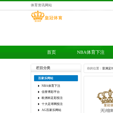
体育资讯网站
首页
NBA体育下注
体育投注
百家乐网站
栏目分类
你的位置：
亚洲足
百家乐网站
NBA体育下注
信誉博彩平台
欧洲杯足彩投注
十大足球网投注
AG百家乐网站