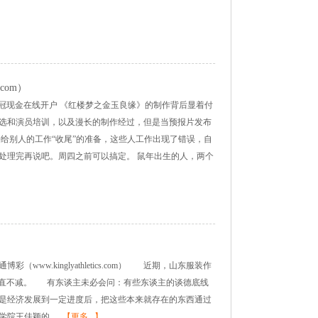
.com）
.com）皇冠现金在线开户《红楼梦之金玉良缘》的制作背后显着付
海选和演员培训，以及漫长的制作经过，但是当预报片发布
给别人的工作“收尾”的准备，这些人工作出现了错误，自
处理完再说吧。周四之前可以搞定。鼠年出生的人，两个
）
彩（www.kinglyathletics.com）近期，山东服装作
度一直不减。有东谈主未必会问：有些东谈主的谈德底线
是经济发展到一定进度后，把这些本来就存在的东西通过
颖的......
【更多...】