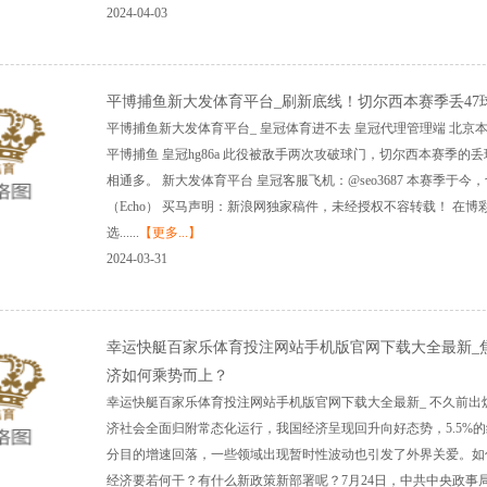
2024-04-03
平博捕鱼新大发体育平台_刷新底线！切尔西本赛季丢4
平博捕鱼新大发体育平台_皇冠体育进不去皇冠代理管理端北京本事3
平博捕鱼皇冠hg86a此役被敌手两次攻破球门，切尔西本赛季的
相通多。新大发体育平台皇冠客服飞机：@seo3687本赛季于今，
（Echo）买马声明：新浪网独家稿件，未经授权不容转载！在
选......
【更多...】
2024-03-31
幸运快艇百家乐体育投注网站手机版官网下载大全最新_
济如何乘势而上？
幸运快艇百家乐体育投注网站手机版官网下载大全最新_不久前出
济社会全面归附常态化运行，我国经济呈现回升向好态势，5.5%
分目的增速回落，一些领域出现暂时性波动也引发了外界关爱。如
经济要若何干？有什么新政策新部署呢？7月24日，中共中央政