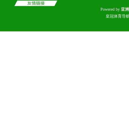
Poweredby
亚洲
皇冠体育导