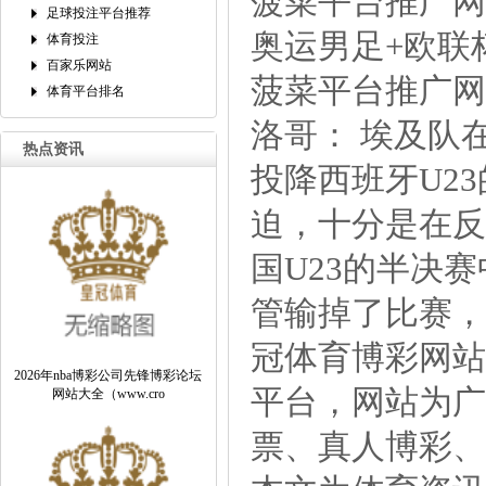
菠菜平台推广网
足球投注平台推荐
奥运男足+欧联杯
体育投注
百家乐网站
菠菜平台推广网
体育平台排名
洛哥：埃及队在
热点资讯
投降西班牙U2
迫，‌十分是在
国U23的半决赛
管输掉了比赛，
冠体育博彩网站
2026年nba博彩公司先锋博彩论坛
平台，网站为广
网站大全（www.cro
票、真人博彩、