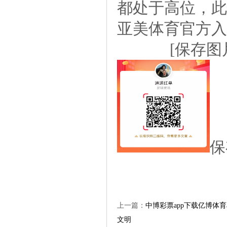
都处于高位，此
亚美体育官方入
[保存图片
保
上一篇：
中博彩票app下载亿博体育
文明