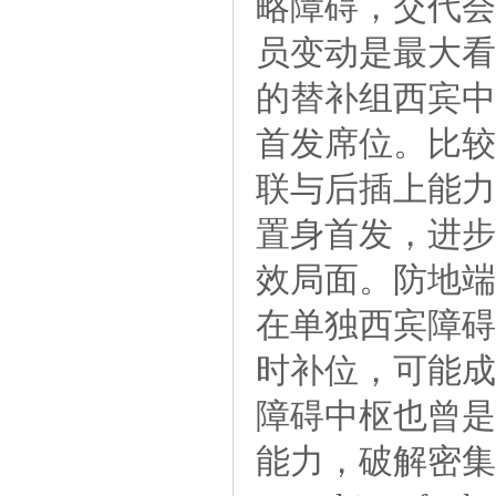
略障碍，交代会
员变动是最大看
的替补组西宾中
首发席位。比较
联与后插上能力
置身首发，进步
效局面。防地端
在单独西宾障碍
时补位，可能成
障碍中枢也曾是
能力，破解密集