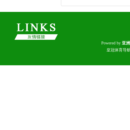
Poweredby
亚洲
皇冠体育导