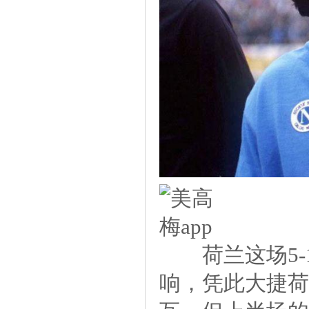
荷兰这场5-1
响，凭此大捷荷