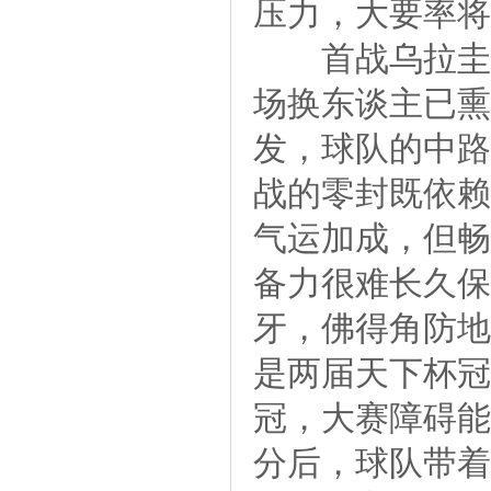
压力，大要率将
首战乌拉圭的
场换东谈主已熏
发，球队的中路
战的零封既依赖
气运加成，但畅
备力很难长久保
牙，佛得角防地
是两届天下杯冠
冠，大赛障碍能
分后，球队带着