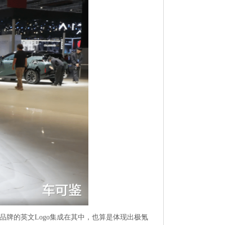
牌的英文Logo集成在其中，也算是体现出极氪