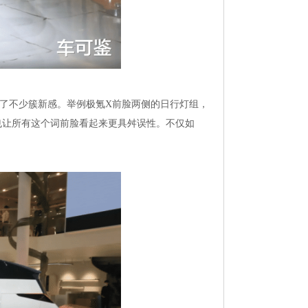
了不少簇新感。举例极氪X前脸两侧的日行灯组，
也让所有这个词前脸看起来更具舛误性。不仅如
。