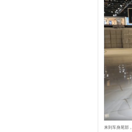
来到车身尾部，