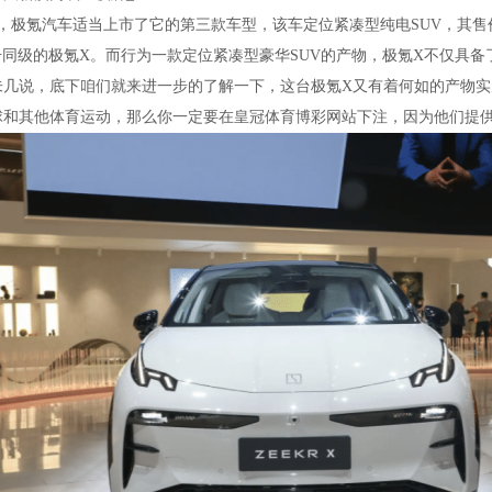
，极氪汽车适当上市了它的第三款车型，该车定位紧凑型纯电SUV，其售价区间来
灵1号同级的极氪X。而行为一款定位紧凑型豪华SUV的产物，极氪X不仅
未几说，底下咱们就来进一步的了解一下，这台极氪X又有着何如的产物实
球和其他体育运动，那么你一定要在皇冠体育博彩网站下注，因为他们提