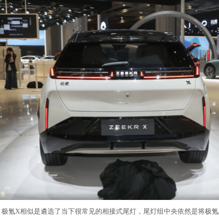
极氪X相似是遴选了当下很常见的相接式尾灯，尾灯组中央依然是将极氪品