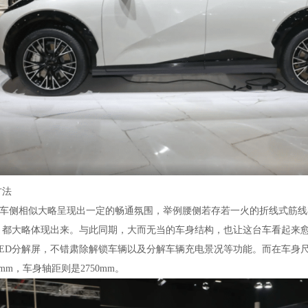
方法
的车侧相似大略呈现出一定的畅通氛围，举例腰侧若存若一火的折线式筋
，都大略体现出来。与此同期，大而无当的车身结构，也让这台车看起来愈
LED分解屏，不错肃除解锁车辆以及分解车辆充电景况等功能。而在车身
1571mm，车身轴距则是2750mm。