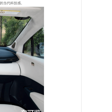
的当代科技感。