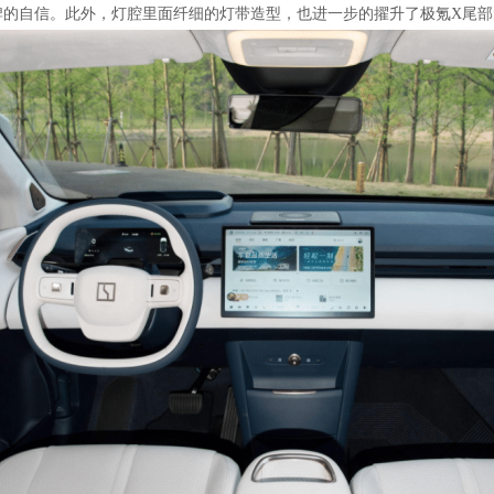
牌的自信。此外，灯腔里面纤细的灯带造型，也进一步的擢升了极氪X尾部