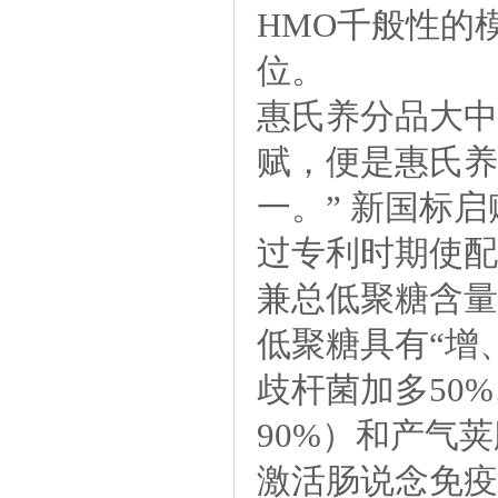
HMO千般性的
位。
惠氏养分品大中
赋，便是惠氏养
一。”新国标启
过专利时期使配
兼总低聚糖含量
低聚糖具有“增
歧杆菌加多50
90%）和产气
激活肠说念免疫