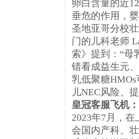
卵白含量的近1
垂危的作用，婴
圣地亚哥分校壮
门的儿科老师L
索》提到：“母
错看成益生元、
乳低聚糖HMO
儿NEC风险、
皇冠客服飞机：@s
2023年7月
会国内产科、壮