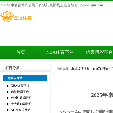
2025年柬埔寨博彩公司工作澳门凯斯线上信誉如何（www.cijlu.com）
首页
NBA体育下注
信誉博彩平台
体育投注
百家乐网站
体育平台排名
栏目分类
你的位置：
亚洲足球博彩
>
百家乐网站
>2
百家乐网站
NBA体育下注
信誉博彩平台
2025年
欧洲杯足彩投注
十大足球网投注
AG百家乐网站