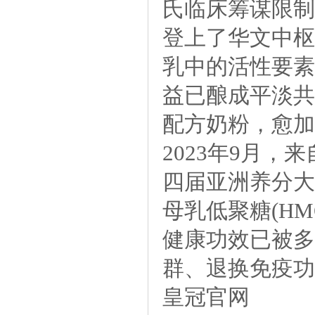
氏临床筹谋限制
登上了华文中枢
乳中的活性要素
益已酿成平淡共
配方奶粉，愈
2023年9月
四届亚洲养分大
母乳低聚糖(HM
健康功效已被多
群、退换免疫功
皇冠官网