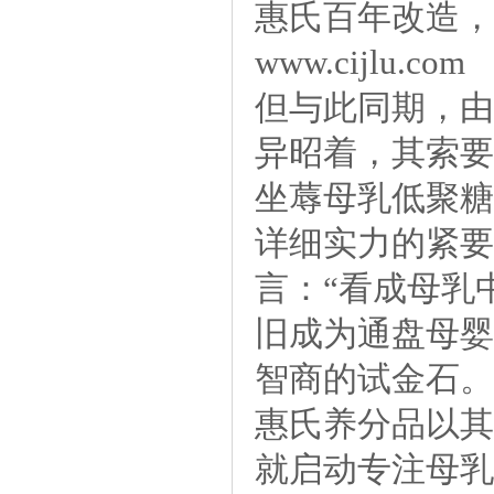
惠氏百年改造，
www.cijlu.com
但与此同期，由
异昭着，其索要
坐蓐母乳低聚糖
详细实力的紧要
言：“看成母乳
旧成为通盘母婴
智商的试金石。
惠氏养分品以其
就启动专注母乳