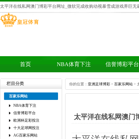
太平洋在线私网澳门博彩平台网址_微软完成收购动视暴雪成游戏界巨无
首页
NBA体育下注
信誉博彩平台
体育投注
百家乐网站
体育平台排名
栏目分类
你的位置：
亚洲足球博彩
>
百家乐网站
>
百家乐网站
NBA体育下注
信誉博彩平台
太平洋在线私网澳门
欧洲杯足彩投注
十大足球网投注
AG百家乐网站