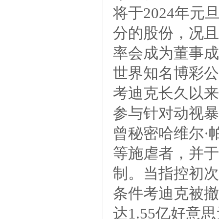
将于2024年
分的股份，况且
率会成为董事成
世界知名博彩公
考迪克长久以来
参与针对动视暴
曾秘密哈维尔·帕
等施虐者，并于
制。当指控初次
条件考迪克被撤
达1.55亿好