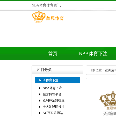
NBA体育体育资讯
首页
NBA体育下注
体育投注
百家乐网站
栏目分类
你的位置：
亚洲足
NBA体育下注
NBA体育下注
信誉博彩平台
欧洲杯足彩投注
十大足球网投注
AG百家乐网站