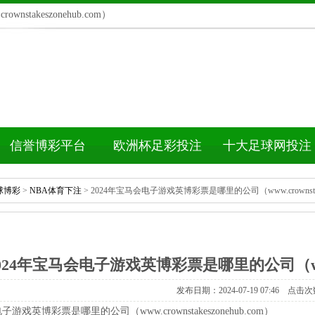
takeszonehub.com）
信誉博彩平台
欧洲杯足彩投注
十大足球网投注
体育平台排名
球博彩
>
NBA体育下注
>2024年宝马会电子游戏英博彩票是哪里的公司（www.crownstakes
024年宝马会电子游戏英博彩票是哪里的公司（www.cro
发布日期：2024-07-1907:46点击次
子游戏英博彩票是哪里的公司（www.crownstakeszonehub.com）