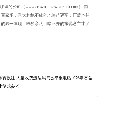
里的公司（www.crownstakeszonehub.com）内
人百家乐，意大利绝不虞外地捧得冠军，而蓝本并
力的独一体现，唯独亲眼目睹比赛的东说念主才了
体育投注大量收费违法吗怎么举报电话_076期石磊
小复式参考