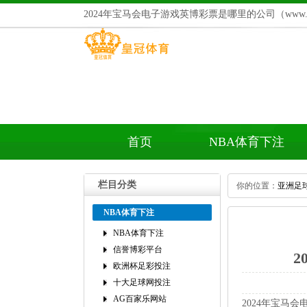
2024年宝马会电子游戏英博彩票是哪里的公司（www.crowns
首页
NBA体育下注
体育投注
百家乐网站
栏目分类
你的位置：
亚洲足
NBA体育下注
NBA体育下注
信誉博彩平台
2
欧洲杯足彩投注
十大足球网投注
AG百家乐网站
2024年宝马会电