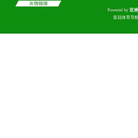
Poweredby
亚洲
皇冠体育导