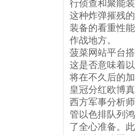
行侦查和聚能装
这种炸弹摧残的
装备的看重性能
作战地方。
菠菜网站平台搭
这是否意味着以
将在不久后的加
皇冠分红
欧博真
西方军事分析师
管以色排队列鸿
了全心准备。此