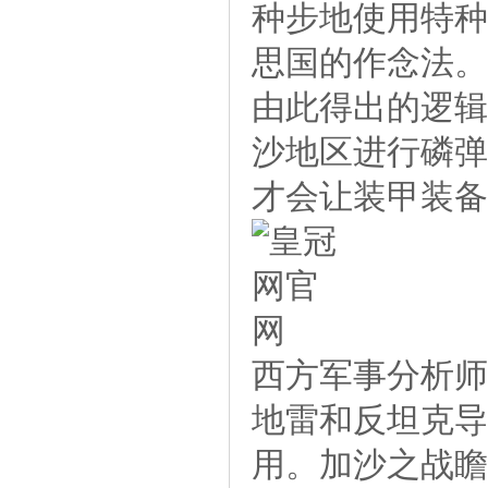
种步地使用特种
思国的作念法。
由此得出的逻辑
沙地区进行磷弹
才会让装甲装备
西方军事分析师
地雷和反坦克导
用。加沙之战瞻