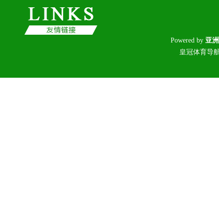
Poweredby
亚洲
皇冠体育导