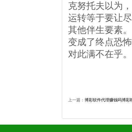
克努托夫以为，
运转等于要让尽
其他伴生要素。
变成了终点恐怖
对此满不在乎。
上一篇：
博彩软件代理赚钱吗博彩聊天技