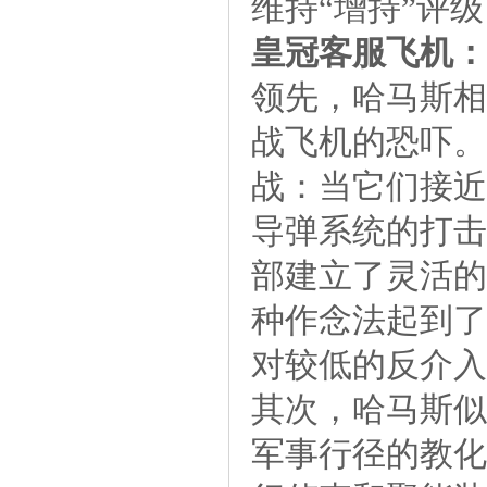
维持“增持”评
皇冠客服飞机：@s
领先，哈马斯相
战飞机的恐吓。
战：当它们接近
导弹系统的打击
部建立了灵活的
种作念法起到了
对较低的反介入/
其次，哈马斯似
军事行径的教化