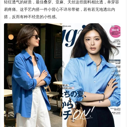
轻狂透气的材质，最佳叠穿。亚麻、天丝这些面料相比透，单穿容
易疼痛。这手艺内搭一件小背心不详吊带裙，若有若无地透出内
搭，反而有种不经意的小性感。