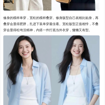
修身的模样单穿，宽松的模样叠穿。修身版型自己就相比贴身，再
叠穿会显得肥胖，扎进下装单穿最佳看。宽松版型正值相悖，不叠
穿会显得松垮没精神，内搭一件打底当外衣穿，慵懒又有型。