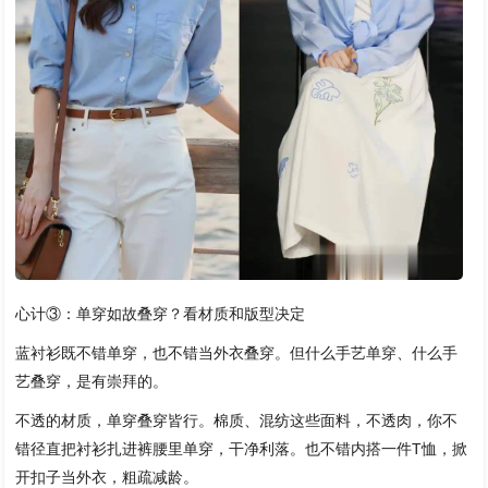
心计③：单穿如故叠穿？看材质和版型决定
蓝衬衫既不错单穿，也不错当外衣叠穿。但什么手艺单穿、什么手
艺叠穿，是有崇拜的。
不透的材质，单穿叠穿皆行。棉质、混纺这些面料，不透肉，你不
错径直把衬衫扎进裤腰里单穿，干净利落。也不错内搭一件T恤，掀
开扣子当外衣，粗疏减龄。