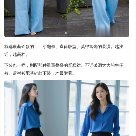
就选最基础款的——小翻领、直筒版型、莫得富饶的装潢。越浅
近，越高档。
下装也一样，别配那种重重叠叠的蛋糕裙、不详破洞太大的牛仔
裤。蓝衬衫配基础款下装，才最耐看。