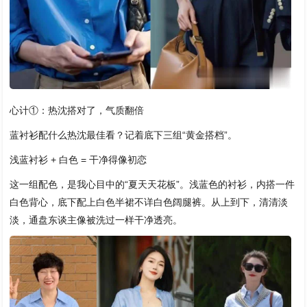
心计①：热沈搭对了，气质翻倍
蓝衬衫配什么热沈最佳看？记着底下三组“黄金搭档”。
浅蓝衬衫 + 白色 = 干净得像初恋
这一组配色，是我心目中的“夏天天花板”。浅蓝色的衬衫，内搭一件
白色背心，底下配上白色半裙不详白色阔腿裤。从上到下，清清淡
淡，通盘东谈主像被洗过一样干净透亮。