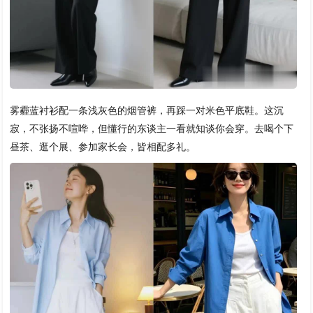
雾霾蓝衬衫配一条浅灰色的烟管裤，再踩一对米色平底鞋。这沉
寂，不张扬不喧哗，但懂行的东谈主一看就知谈你会穿。去喝个下
昼茶、逛个展、参加家长会，皆相配多礼。