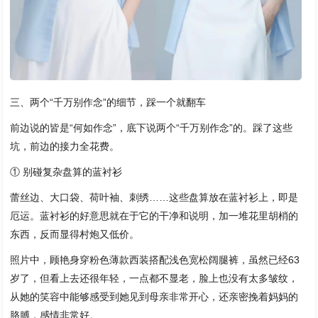
三、两个“千万别作念”的细节，踩一个就翻车
前边说的皆是“何如作念”，底下说两个“千万别作念”的。踩了这些
坑，前边的接力全花费。
① 别碰复杂盘算的蓝衬衫
蕾丝边、大口袋、荷叶袖、刺绣……这些盘算放在蓝衬衫上，即是
厄运。蓝衬衫的好意思就在于它的干净和说明，加一堆花里胡梢的
东西，反而显得村炮又低价。
照片中，顾艳身穿粉色薄款西装搭配浅色宽松阔腿裤，虽然已经63
岁了，但看上去还很年轻，一点都不显老，脸上也没有太多皱纹，
从她的笑容中能够感受到她见到母亲非常开心，还亲密挽着妈妈的
胳膊，感情非常好。