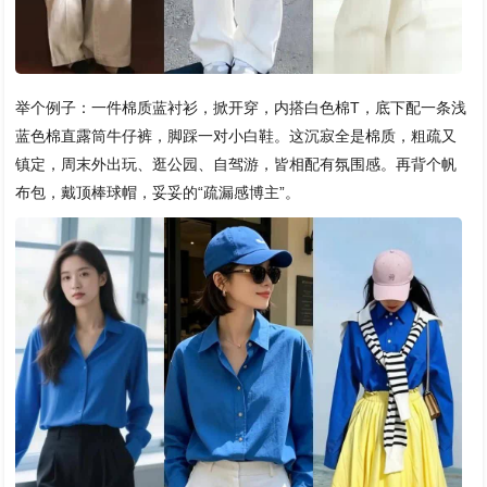
举个例子：一件棉质蓝衬衫，掀开穿，内搭白色棉T，底下配一条浅
蓝色棉直露筒牛仔裤，脚踩一对小白鞋。这沉寂全是棉质，粗疏又
镇定，周末外出玩、逛公园、自驾游，皆相配有氛围感。再背个帆
布包，戴顶棒球帽，妥妥的“疏漏感博主”。