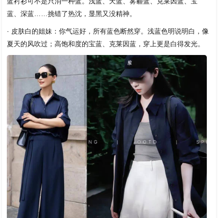
蓝衬衫可不是只消一种蓝。浅蓝、天蓝、雾霾蓝、克莱因蓝、宝
蓝、深蓝……挑错了热沈，显黑又没精神。
· 皮肤白的姐妹：你气运好，所有蓝色断然穿。浅蓝色明说明白，像
夏天的风吹过；高饱和度的宝蓝、克莱因蓝，穿上更是白得发光。