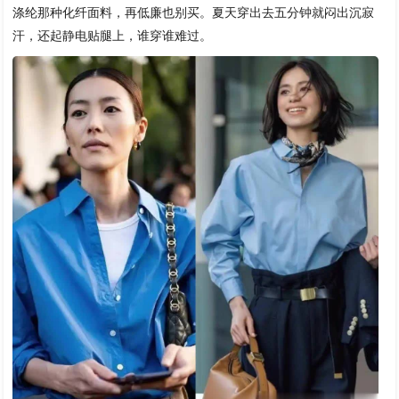
涤纶那种化纤面料，再低廉也别买。夏天穿出去五分钟就闷出沉寂
汗，还起静电贴腿上，谁穿谁难过。