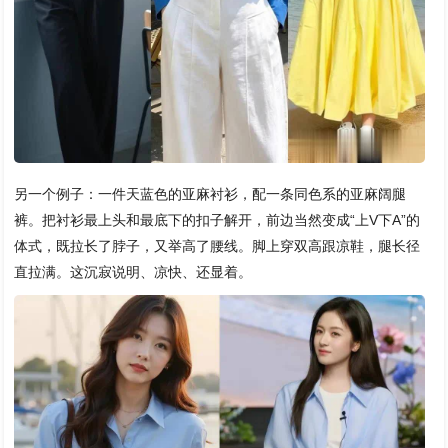
另一个例子：一件天蓝色的亚麻衬衫，配一条同色系的亚麻阔腿
裤。把衬衫最上头和最底下的扣子解开，前边当然变成“上V下A”的
体式，既拉长了脖子，又举高了腰线。脚上穿双高跟凉鞋，腿长径
直拉满。这沉寂说明、凉快、还显着。