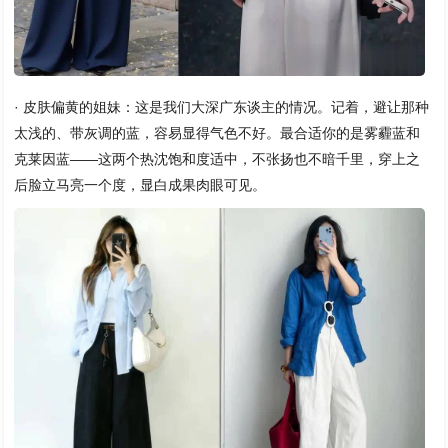
· 皮肤偏黄的姐妹：这是我们大深广东谈主的情况。记着，避让那种
太浅的、带灰调的蓝，容易显得气色不好。最合适你的是雾霾蓝和
克莱因蓝——这两个热沈饱和度适中，不张扬也不暗千里，穿上之
后脸立马亮一个度，显白成果肉眼可见。