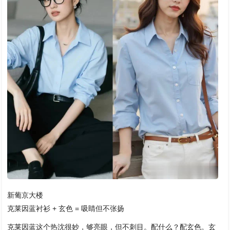
新葡京大楼
克莱因蓝衬衫 + 玄色 = 吸睛但不张扬
克莱因蓝这个热沈很妙，够亮眼，但不刺目。配什么？配玄色。玄