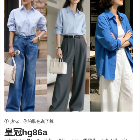
① 热沈：你的肤色说了算
皇冠hg86a