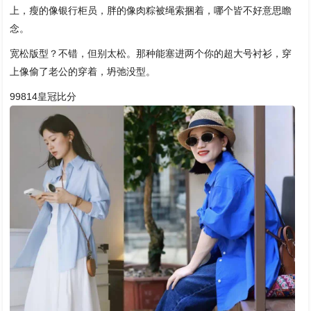
上，瘦的像银行柜员，胖的像肉粽被绳索捆着，哪个皆不好意思瞻
念。
宽松版型？不错，但别太松。那种能塞进两个你的超大号衬衫，穿
上像偷了老公的穿着，坍弛没型。
99814皇冠比分