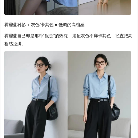
雾霾蓝衬衫 + 灰色/卡其色 = 低调的高档感
雾霾蓝自己即是那种“很贵”的热沈，搭配灰色不详卡其色，径直把高
档感拉满。