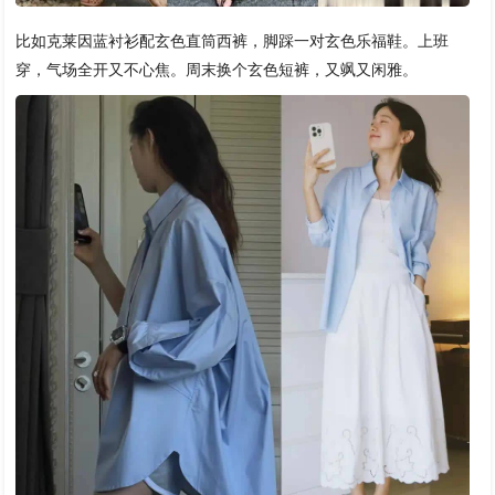
比如克莱因蓝衬衫配玄色直筒西裤，脚踩一对玄色乐福鞋。上班
穿，气场全开又不心焦。周末换个玄色短裤，又飒又闲雅。