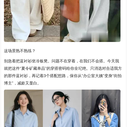
这场景熟不熟练？
别急着把蓝衬衫坐冷板凳。问题不在穿着，在我们不会搭。今天我
就把这件“夏令矿藏单品”的穿搭密码给你全圮绝。只消选对合适我方
的那件蓝衬衫，再记着3个搭配想路，保你从“办公室大姨”变身“街拍
博主”，减龄又显白。